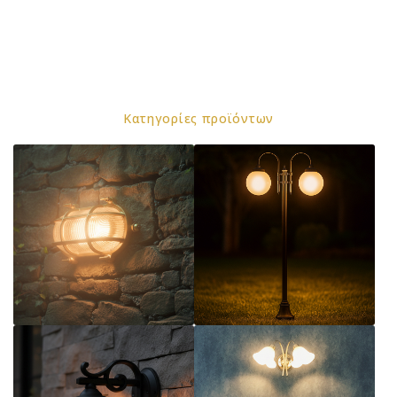
κατηγορίες προϊόντων
ορειχάλκινα
αλουμινίου