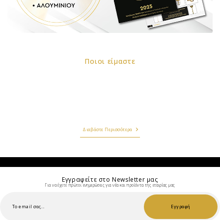
ποιοι είμαστε
Η εταιρία LIDO BIOTEXNIA ΦΩΤΙΣΤΙΚΩΝ ΕΠΕ ιδρύθηκε το 1970 με αντικείμενο την κατασκευή
και εμπορία φωτιστικών εξωτερικού χώρου. Σήμερα, 46 χρόνια από την ίδρυσή της, η LIDO
BIOTEXNIA ΦΩΤΙΣΤΙΚΩΝ ΕΠΕ κατέχει σημαντική θέση στον τομέα του φωτισμού εξωτερικών
χώρων. Η εταιρία με παρακαταθήκη την εμπειρία των 46 χρόνων συνεχούς παρουσίας στην
αγορά εξελίσσεται, παρακολουθεί στενά τις τάσεις της παγκόσμιας αγοράς και εναρμονίζεται
με την εξέλιξη της τεχνολογίας.
Διαβάστε Περισσότερα
Εγγραφείτε στο Νewsletter μας
Για να έχετε πρώτοι ενημερώσεις για νέα και προίόντα της εταιρίας μας
Εγγραφή