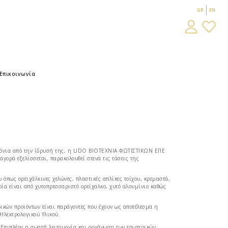
GR
EN
Επικοινωνία
χρόνια από την ίδρυσή της, η LIDO BIOTEXNIA ΦΩΤΙΣΤΙΚΩΝ ΕΠΕ
γορά εξελίσσεται, παρακολουθεί στενά τις τάσεις της
πως ορειχάλκινες χελώνες, πλαστικές απλίκες τοίχου, κρεμαστά,
ρία είναι από χυτοπρεσσαριστό ορείχαλκο, χυτό αλουμίνιο καθώς
δικών προϊόντων είναι παράγοντες που έχουν ως αποτέλεσμα η
 Ηλεκτρολογικού Υλικού.
πιπλέον η σωστή λειτουργία και οργάνωση των εσωτερικών