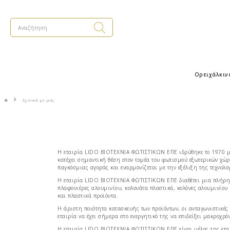
Ορειχάλκιν
Σχετικά με μας
Η εταιρία LIDO BIOTEXNIA ΦΩΤΙΣΤΙΚΩΝ ΕΠΕ ιδρύθηκε το 1970 με
κατέχει σημαντική θέση στον τομέα του φωτισμού εξωτερικών χώρ
παγκόσμιας αγοράς και εναρμονίζεται με την εξέλιξη της τεχνολο
Η εταιρία LIDO ΒΙΟΤΕΧΝΙΑ ΦΩΤΙΣΤΙΚΩΝ ΕΠΕ διαθέτει μια πλήρη κ
πλαφονιέρες αλουμινίου, κολονάτα πλαστικά, κολόνες αλουμινίου 
και πλαστικά προϊόντα.
Η άριστη ποιότητα κατασκευής των προϊόντων, οι ανταγωνιστικές
εταιρία να έχει σήμερα στο ενεργητικό της να επιδείξει μακροχρό
Η εταιρία LIDO BIOTEXNIA ΦΩΤΙΣΤΙΚΩΝ ΕΠΕ είναι μέλος της ετα