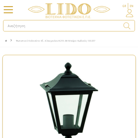
GR
EN
Φωτιστικό Κολονάτο Εξ. Αλουμινίου 8215-48 Μαύρο Κωδικός:133257