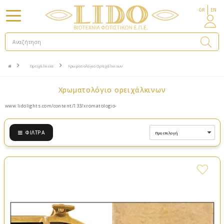
GR
EN
Ορειχάλκινα
Χρωματολόγιο Ορειχάλκινων
χρωματολόγιο ορειχάλκινων
www.lidolights.com/content/133/xromatologio-
ΦΊΛΤΡΑ