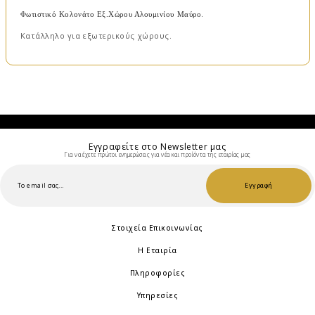
.
Φωτιστικό Κολονάτο Εξ.Xώρου Αλουμινίου Μαύρο
Κατάλληλo για εξωτερικούς χώρους.
Εγγραφείτε στο Νewsletter μας
Για να έχετε πρώτοι ενημερώσεις για νέα και προίόντα της εταιρίας μας
Εγγραφή
Στοιχεία Επικοινωνίας
Η Εταιρία
Πληροφορίες
Υπηρεσίες