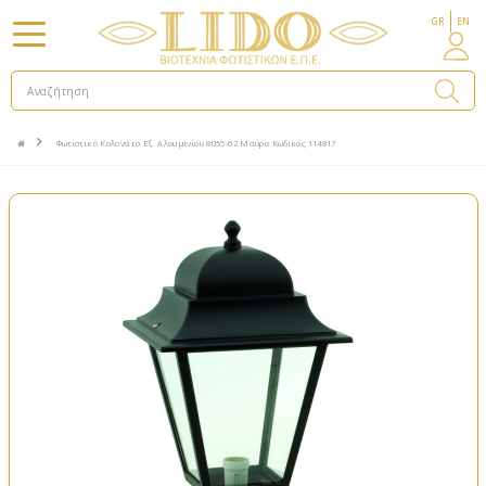
GR
EN
Φωτιστικό Κολονάτο Εξ. Αλουμινίου 8055-62 Μαύρο Κωδικός:114817