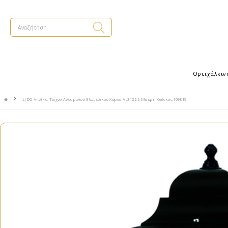
Ορειχάλκιν
LIDO Απλίκα Τοίχου Αλουμινίου Εξωτερικoύ Χώρου AL3122-2 Μαύρη Κωδικός:109819