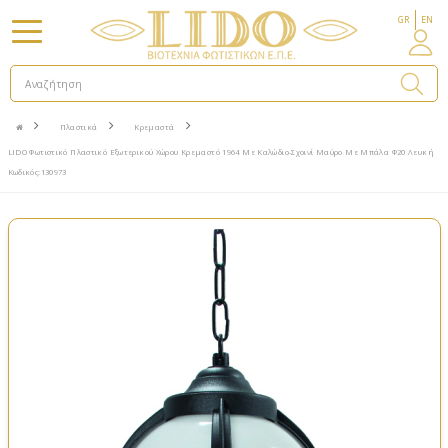
GR
EN
Πλαστικά
Κρεμαστά
LIDO Φωτιστικό Πλαστικό Εξωτερικού Χώρου Κρεμαστό 1964 Με Καλώδιο-Σχοινί Μαύρο Mε Μπάλα Φ20 Λευκή
Κωδικός:130973