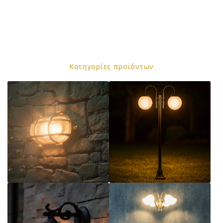
κατηγορίες προϊόντων
ορειχάλκινα
αλουμινίου