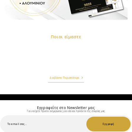
ποιοι είμαστε
Η εταιρία LIDO BIOTEXNIA ΦΩΤΙΣΤΙΚΩΝ ΕΠΕ ιδρύθηκε το 1970 με αντικείμενο την κατασκευή
και εμπορία φωτιστικών εξωτερικού χώρου. Σήμερα, 46 χρόνια από την ίδρυσή της, η LIDO
BIOTEXNIA ΦΩΤΙΣΤΙΚΩΝ ΕΠΕ κατέχει σημαντική θέση στον τομέα του φωτισμού εξωτερικών
χώρων. Η εταιρία με παρακαταθήκη την εμπειρία των 46 χρόνων συνεχούς παρουσίας στην
αγορά εξελίσσεται, παρακολουθεί στενά τις τάσεις της παγκόσμιας αγοράς και εναρμονίζεται
με την εξέλιξη της τεχνολογίας.
Διαβάστε Περισσότερα
Εγγραφείτε στο Νewsletter μας
Για να έχετε πρώτοι ενημερώσεις για νέα και προίόντα της εταιρίας μας
Εγγραφή